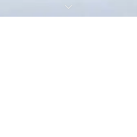
News-Archiv | Artikel vom
08.01.2025
Rettung oder Bergung – wer
zahlt den Einsatz in den
Bergen?