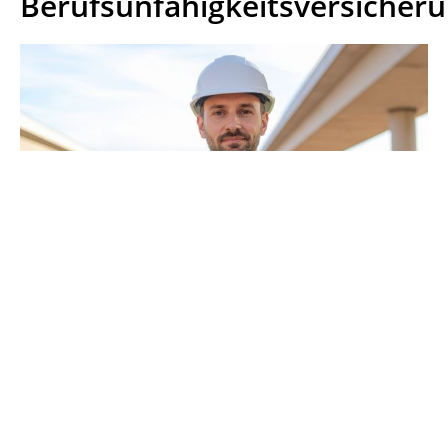
Berufsunfähigkeitsversicher
KI
Immer wieder weisen Verbraucherschützer
darauf hin, dass die
Berufsunfähigkeitsversicherung neben der
Privathaftpflicht die wichtigste Versicherung
überhaupt ist.