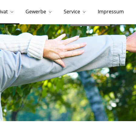
ivat
Gewerbe
Service
Impressum
054023941